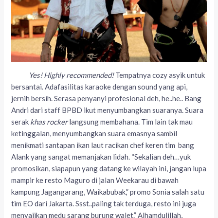
Yes! Highly recommended!
Tempatnya cozy asyik untuk
bersantai. Adafasilitas karaoke dengan sound yang api,
jernih bersih. Serasa penyanyi profesional deh, he..he.. Bang
Andri dari staff BPBD ikut menyumbangkan suaranya. Suara
serak
khas rocker
langsung membahana. Tim lain tak mau
ketinggalan, menyumbangkan suara emasnya sambil
menikmati santapan ikan laut racikan chef keren tim bang
Alank yang sangat memanjakan lidah. “Sekalian deh…yuk
promosikan, siapapun yang datang ke wilayah ini, jangan lupa
mampir ke resto Maguro di jalan Weekarau di bawah
kampung Jagangarang, Waikabubak,” promo Sonia salah satu
tim EO dari Jakarta. Ssst..paling tak terduga, resto ini juga
menyajikan medu sarang burung walet.” Alhamdulillah,