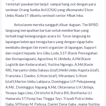
‘rentetan’ pasukan berlanjut sampai hang out dengan para
seniman Orang Sumba Asli (OSA) yang dikomandoi Elson
Umbu Riada ST dibantu seniwati senior Mbak Inka.
Antusiasme mereka sungguh diluar dugaan. Tim BPBD
langsung merapatkan barisan untuk memberikan yang
terbaik bagi kelangsungan acara ini. Turun langsung ke
lapangan beberapa tenaga baru yang dengan sigap bahu
membahu dengan tim event organizer di lapangan. Support
dan respect kepada bro Giku Loda, S.ST (Kasie Pencegahan
dan Kesiapsiagaan), Agustinus N. Ubidedu, A.Md (Kasie
Logistik dan Kedaruratan), Yustina Ngongo, A.Md (Kasie
RR), Haryanto Umbu Sakayu (staf),Melki Umbu Kapeta (staf),
Fransiska J. Dambo, S.IKom (staf), Mirandani, S.IKom
(staf),Marlon Umbu Lakipura, Dominggus U.P Pekujawang
A.Md , Dominggus Napang A.Md, Oktavianus U.K Ubilaja,
Yesaya Jaga Limu, Christofel A.Putra Bili, Bonifasius U.I
Hamaratu ST,Yosep Sau Tingga Tayi, Triyadi Putra Umbu
Gaba, SP,Yonas M. Paliosa, Daniel Dena Gaba , mama Yustina