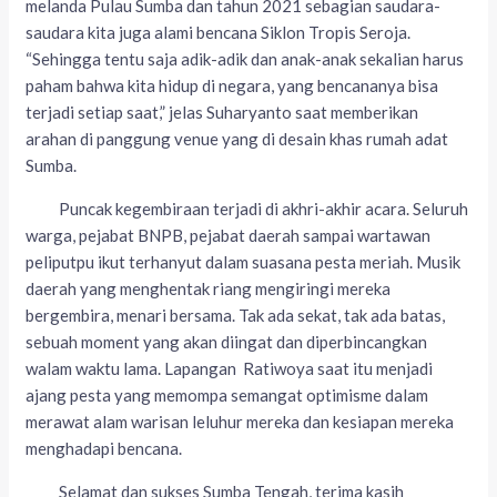
melanda Pulau Sumba dan tahun 2021 sebagian saudara-
saudara kita juga alami bencana Siklon Tropis Seroja.
“Sehingga tentu saja adik-adik dan anak-anak sekalian harus
paham bahwa kita hidup di negara, yang bencananya bisa
terjadi setiap saat,” jelas Suharyanto saat memberikan
arahan di panggung venue yang di desain khas rumah adat
Sumba.
Puncak kegembiraan terjadi di akhri-akhir acara. Seluruh
warga, pejabat BNPB, pejabat daerah sampai wartawan
peliputpu ikut terhanyut dalam suasana pesta meriah. Musik
daerah yang menghentak riang mengiringi mereka
bergembira, menari bersama. Tak ada sekat, tak ada batas,
sebuah moment yang akan diingat dan diperbincangkan
walam waktu lama. Lapangan Ratiwoya saat itu menjadi
ajang pesta yang memompa semangat optimisme dalam
merawat alam warisan leluhur mereka dan kesiapan mereka
menghadapi bencana.
Selamat dan sukses Sumba Tengah, terima kasih