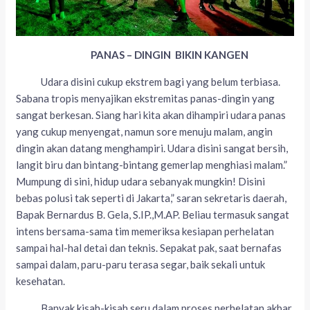
PANAS – DINGIN BIKIN KANGEN
Udara disini cukup ekstrem bagi yang belum terbiasa.
Sabana tropis menyajikan ekstremitas panas-dingin yang
sangat berkesan. Siang hari kita akan dihampiri udara panas
yang cukup menyengat, namun sore menuju malam, angin
dingin akan datang menghampiri. Udara disini sangat bersih,
langit biru dan bintang-bintang gemerlap menghiasi malam.”
Mumpung di sini, hidup udara sebanyak mungkin! Disini
bebas polusi tak seperti di Jakarta,” saran sekretaris daerah,
Bapak Bernardus B. Gela, S.IP.,M.AP. Beliau termasuk sangat
intens bersama-sama tim memeriksa kesiapan perhelatan
sampai hal-hal detai dan teknis. Sepakat pak, saat bernafas
sampai dalam, paru-paru terasa segar, baik sekali untuk
kesehatan.
Banyak kisah-kisah seru dalam proses perhelatan akbar