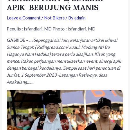
APIK BERUJUNG MANIS
Leave a Comment
/
Not Bikers
/ By
admin
Penulis : Isfandiari. MD Photo : Isfandiari. MD
GASRIDE
–
….
Sepenggal sisi lain, kelanjutan artikel ikhwal
Sumba Tengah ( Ridingread.com/ Judul: Madung Ati Ba
Haganya Nam Haduka) terasa perlu disajikan. Kisah yang
menceritakan perjuangan mensukseskan event, sinergi apik
dengan berbagai kendalanya. Sampai saat hari penentuan di
Jum’at, 1 September 2023 -Lapangan Ratiwoya, desa
Anakalang…….