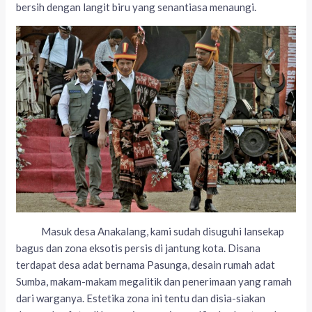
bersih dengan langit biru yang senantiasa menaungi.
Masuk desa Anakalang, kami sudah disuguhi lansekap
bagus dan zona eksotis persis di jantung kota. Disana
terdapat desa adat bernama Pasunga, desain rumah adat
Sumba, makam-makam megalitik dan penerimaan yang ramah
dari warganya. Estetika zona ini tentu dan disia-siakan