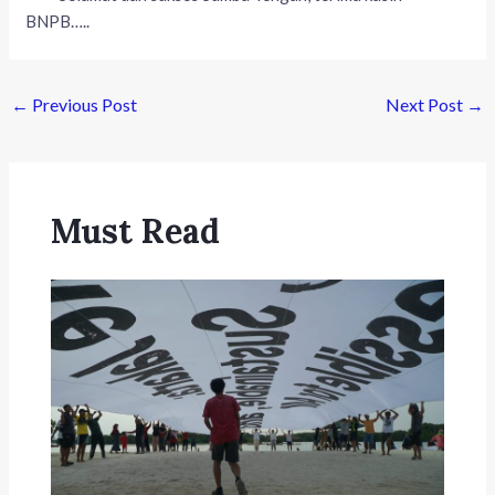
BNPB…..
←
Previous Post
Next Post
→
Must Read