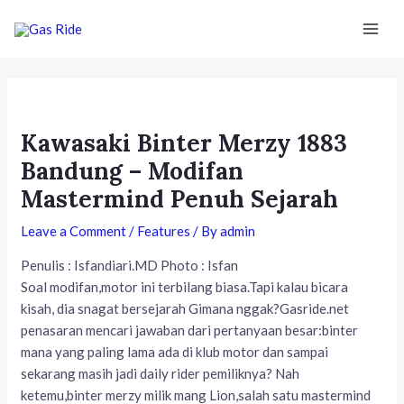
Skip
Post
Mai
to
navigation
Men
content
Kawasaki Binter Merzy 1883
Bandung – Modifan
Mastermind Penuh Sejarah
Leave a Comment
/
Features
/ By
admin
Penulis : Isfandiari.MD Photo : Isfan
Soal modifan,motor ini terbilang biasa.Tapi kalau bicara
kisah, dia snagat bersejarah Gimana nggak?Gasride.net
penasaran mencari jawaban dari pertanyaan besar:binter
mana yang paling lama ada di klub motor dan sampai
sekarang masih jadi daily rider pemiliknya? Nah
ketemu,binter merzy milik mang Lion,salah satu mastermind