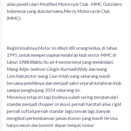
alias pendiri dari Modified Motorcyle Club -MMC Outsiders
Indonesia yang dulu bernama.Merzy Motorcycle Club
(MMC).
Begini kisahnya.Motor ini dibeli dRi orang kedua, di tahun
1995, untuk mempersiapkan kelahrab klub motor MMC di
tahun 1988.Waktu itu ad 4 mestermind yang membidani,
Mang Adjie Jamhoer,Gingin Kurniadi,Widy dan mang
Lion.Nah,motor mang Lion inilah yang sekarang masih
bersama pemiliknya dan menjadi saksi sejarah kelahiran klub
sampai penghujung 2024 sekarang ini.
Mesinnya tetap ini tapi bodinya sudah sering berubah,dari
standar,menjadi chopper ol skool, pernah hardtail alias rigid
pernah softail,pernah standar lagi,ronvak lagi..banyak
mengikuti perkembanvan jaman.Konon yang masih tersisa
hanya mesin dan komstir depan tempat nomor