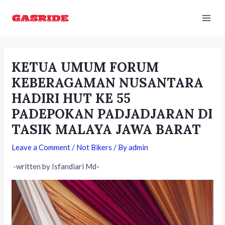
Skip
Post
Mai
to
navigation
Men
content
KETUA UMUM FORUM
KEBERAGAMAN NUSANTARA
HADIRI HUT KE 55
PADEPOKAN PADJADJARAN DI
TASIK MALAYA JAWA BARAT
Leave a Comment
/
Not Bikers
/ By
admin
-written by Isfandiari Md-