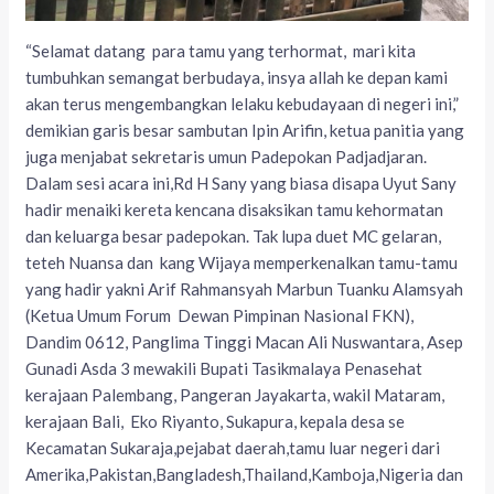
“Selamat datang para tamu yang terhormat, mari kita
tumbuhkan semangat berbudaya, insya allah ke depan kami
akan terus mengembangkan lelaku kebudayaan di negeri ini,”
demikian garis besar sambutan Ipin Arifin, ketua panitia yang
juga menjabat sekretaris umun Padepokan Padjadjaran.
Dalam sesi acara ini,Rd H Sany yang biasa disapa Uyut Sany
hadir menaiki kereta kencana disaksikan tamu kehormatan
dan keluarga besar padepokan. Tak lupa duet MC gelaran,
teteh Nuansa dan kang Wijaya memperkenalkan tamu-tamu
yang hadir yakni Arif Rahmansyah Marbun Tuanku Alamsyah
(Ketua Umum Forum Dewan Pimpinan Nasional FKN),
Dandim 0612, Panglima Tinggi Macan Ali Nuswantara, Asep
Gunadi Asda 3 mewakili Bupati Tasikmalaya Penasehat
kerajaan Palembang, Pangeran Jayakarta, wakil Mataram,
kerajaan Bali, Eko Riyanto, Sukapura, kepala desa se
Kecamatan Sukaraja,pejabat daerah,tamu luar negeri dari
Amerika,Pakistan,Bangladesh,Thailand,Kamboja,Nigeria dan