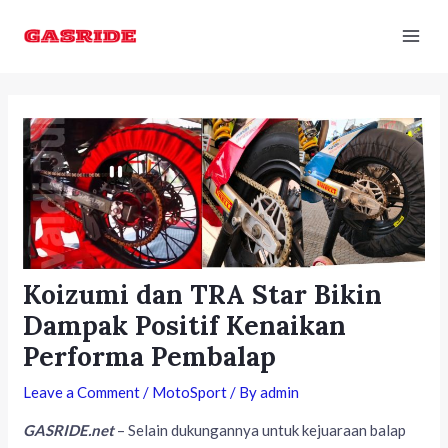
Skip
Post
Mai
to
navigation
Men
content
Koizumi dan TRA Star Bikin
Dampak Positif Kenaikan
Performa Pembalap
Leave a Comment
/
MotoSport
/ By
admin
GASRIDE.net
– Selain dukungannya untuk kejuaraan balap