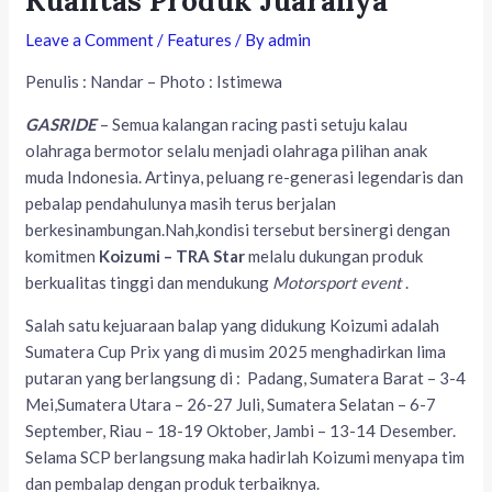
Kualitas Produk Juaranya
Leave a Comment
/
Features
/ By
admin
Penulis : Nandar – Photo : Istimewa
GASRIDE
– Semua kalangan racing pasti setuju kalau
olahraga bermotor selalu menjadi olahraga pilihan anak
muda Indonesia. Artinya, peluang re-generasi legendaris dan
pebalap pendahulunya masih terus berjalan
berkesinambungan.Nah,kondisi tersebut bersinergi dengan
komitmen
Koizumi – TRA Star
melalu dukungan produk
berkualitas tinggi dan mendukung
Motorsport event
.
Salah satu kejuaraan balap yang didukung Koizumi adalah
Sumatera Cup Prix yang di musim 2025 menghadirkan lima
putaran yang berlangsung di : Padang, Sumatera Barat – 3-4
Mei,Sumatera Utara – 26-27 Juli, Sumatera Selatan – 6-7
September, Riau – 18-19 Oktober, Jambi – 13-14 Desember.
Selama SCP berlangsung maka hadirlah Koizumi menyapa tim
dan pembalap dengan produk terbaiknya.