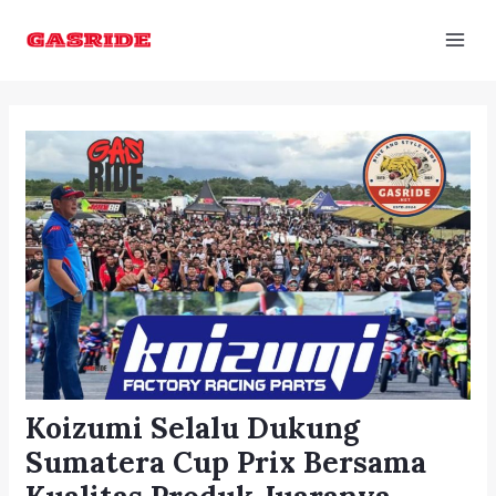
Skip
Post
Mai
to
navigation
Men
content
Koizumi Selalu Dukung
Sumatera Cup Prix Bersama