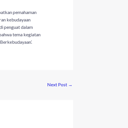
dapatkan pemahaman
iran kebudayaan
adi penguat dalam
bahwa tema kegiatan
 Berkebudayaan’.
Next Post
→