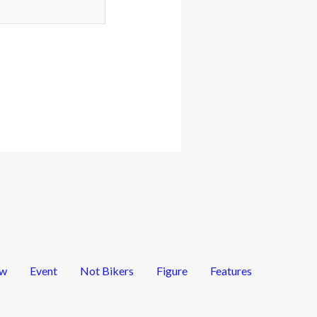
ew
Event
Not Bikers
Figure
Features