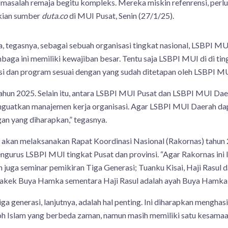
masalah remaja begitu kompleks. Mereka miskin refenrensi, perlu
ikian sumber
duta.co
di MUI Pusat, Senin (27/1/25).
a, tegasnya, sebagai sebuah organisasi tingkat nasional, LSBPI M
mbaga ini memiliki kewajiban besar. Tentu saja LSBPI MUI di di ting
si dan program sesuai dengan yang sudah ditetapan oleh LSBPI MU
hun 2025. Selain itu, antara LSBPI MUI Pusat dan LSBPI MUI Dae
nguatkan manajemen kerja organisasi. Agar LSBPI MUI Daerah dap
gan yang diharapkan,” tegasnya.
, akan melaksanakan Rapat Koordinasi Nasional (Rakornas) tahun
ngurus LSBPI MUI tingkat Pusat dan provinsi. “Agar Rakornas ini le
 juga seminar pemikiran Tiga Generasi; Tuanku Kisai, Haji Rasul
kakek Buya Hamka sementara Haji Rasul adalah ayah Buya Hamka,
ga generasi, lanjutnya, adalah hal penting. Ini diharapkan menghas
h Islam yang berbeda zaman, namun masih memiliki satu kesamaan