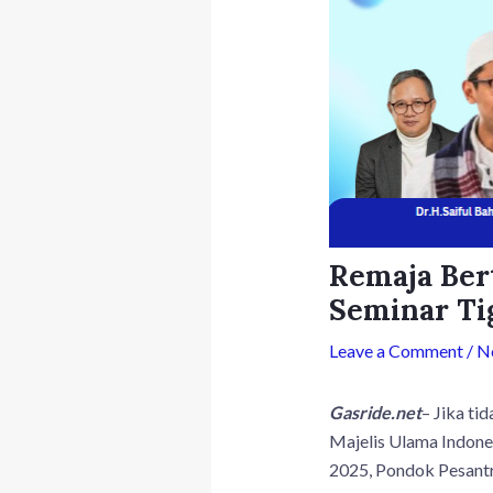
Remaja Ber
Seminar Ti
Leave a Comment
/
No
Gasride.net
– Jika ti
Majelis Ulama Indone
2025, Pondok Pesantr