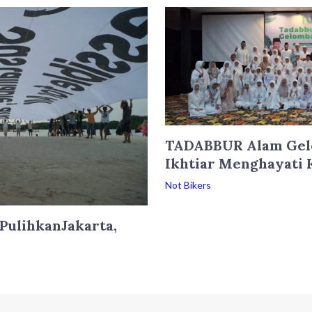
TADABBUR Alam Gelo
Ikhtiar Menghayati
Not Bikers
PulihkanJakarta,