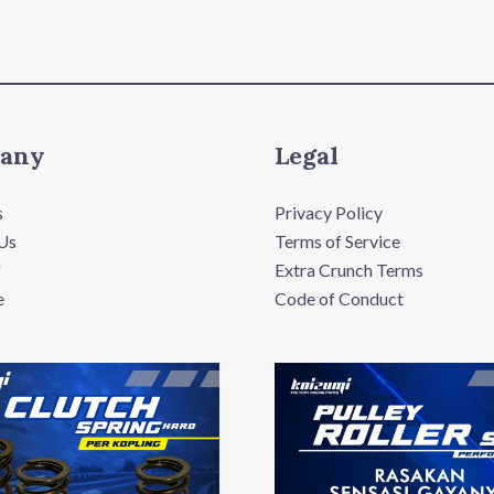
any
Legal
s
Privacy Policy
Us
Terms of Service
f
Extra Crunch Terms
e
Code of Conduct