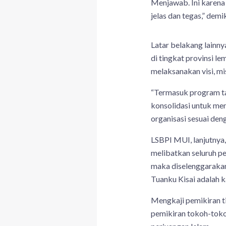
Menjawab. Ini karena 
jelas dan tegas,” dem
Latar belakang lainny
di tingkat provinsi le
melaksanakan visi, mi
“Termasuk program ta
konsolidasi untuk me
organisasi sesuai den
LSBPI MUI, lanjutnya
melibatkan seluruh pe
maka diselenggarakan
Tuanku Kisai adalah 
Mengkaji pemikiran ti
pemikiran tokoh-toko