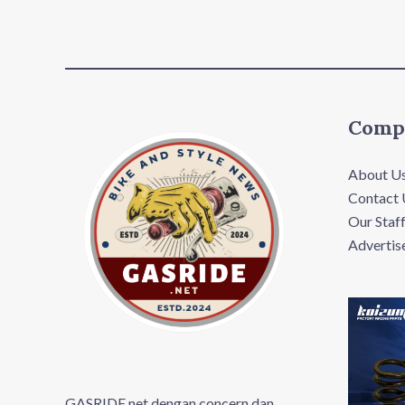
Comp
About U
Contact 
Our Staf
Advertis
GASRIDE.net dengan concern dan