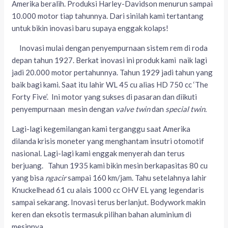
Amerika beralih. Produksi Harley-Davidson menurun sampai
10.000 motor tiap tahunnya. Dari sinilah kami tertantang
untuk bikin inovasi baru supaya enggak kolaps!
Inovasi mulai dengan penyempurnaan sistem rem di roda
depan tahun 1927. Berkat inovasi ini produk kami naik lagi
jadi 20.000 motor pertahunnya. Tahun 1929 jadi tahun yang
baik bagi kami. Saat itu lahir WL 45 cu alias HD 750 cc ‘The
Forty Five’. Ini motor yang sukses di pasaran dan diikuti
penyempurnaan mesin dengan
valve twin
dan
special twin.
Lagi-lagi kegemilangan kami terganggu saat Amerika
dilanda krisis moneter yang menghantam insutri otomotif
nasional. Lagi-lagi kami enggak menyerah dan terus
berjuang. Tahun 1935 kami bikin mesin berkapasitas 80 cu
yang bisa
ngacir
sampai 160 km/jam. Tahu setelahnya lahir
Knuckelhead 61 cu alais 1000 cc OHV EL yang legendaris
sampai sekarang. Inovasi terus berlanjut. Bodywork makin
keren dan eksotis termasuk pilihan bahan aluminium di
mesinnya.