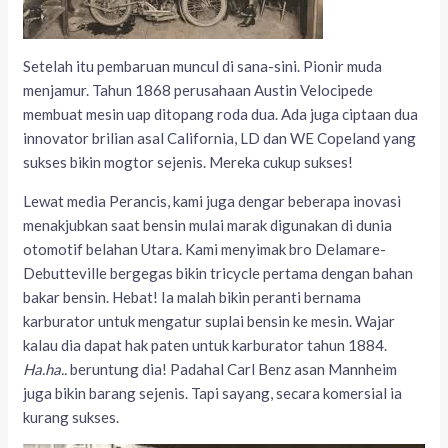
Setelah itu pembaruan muncul di sana-sini. Pionir muda
menjamur. Tahun 1868 perusahaan Austin Velocipede
membuat mesin uap ditopang roda dua. Ada juga ciptaan dua
innovator brilian asal California, LD dan WE Copeland yang
sukses bikin mogtor sejenis. Mereka cukup sukses!
Lewat media Perancis, kami juga dengar beberapa inovasi
menakjubkan saat bensin mulai marak digunakan di dunia
otomotif belahan Utara. Kami menyimak bro Delamare-
Debutteville bergegas bikin tricycle pertama dengan bahan
bakar bensin. Hebat! Ia malah bikin peranti bernama
karburator untuk mengatur suplai bensin ke mesin. Wajar
kalau dia dapat hak paten untuk karburator tahun 1884.
Ha.ha..
beruntung dia! Padahal Carl Benz asan Mannheim
juga bikin barang sejenis. Tapi sayang, secara komersial ia
kurang sukses.