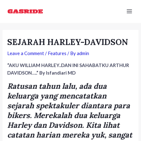
Skip
Post
Mai
to
navigation
Men
content
SEJARAH HARLEY-DAVIDSON
Leave a Comment
/
Features
/ By
admin
“AKU WILLIAM HARLEY..DAN INI SAHABATKU ARTHUR
DAVIDSON…..” By Isfandiari MD
Ratusan tahun lalu, ada dua
keluarga yang mencatatkan
sejarah spektakuler diantara para
bikers. Merekalah dua keluarga
Harley dan Davidson. Kita lihat
catatan harian mereka yuk, sangat