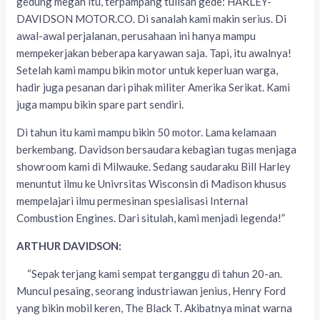
gedung megah itu, terpampang tulisan gede: HARLEY-
DAVIDSON MOTOR.CO. Di sanalah kami makin serius. Di
awal-awal perjalanan, perusahaan ini hanya mampu
mempekerjakan beberapa karyawan saja. Tapi, itu awalnya!
Setelah kami mampu bikin motor untuk keperluan warga,
hadir juga pesanan dari pihak militer Amerika Serikat. Kami
juga mampu bikin spare part sendiri.
Di tahun itu kami mampu bikin 50 motor. Lama kelamaan
berkembang. Davidson bersaudara kebagian tugas menjaga
showroom kami di Milwauke. Sedang saudaraku Bill Harley
menuntut ilmu ke Univrsitas Wisconsin di Madison khusus
mempelajari ilmu permesinan spesialisasi Internal
Combustion Engines. Dari situlah, kami menjadi legenda!”
ARTHUR DAVIDSON:
“Sepak terjang kami sempat terganggu di tahun 20-an.
Muncul pesaing, seorang industriawan jenius, Henry Ford
yang bikin mobil keren, The Black T. Akibatnya minat warna