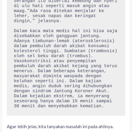
serangan itu disertai kembung dan nyeri 
di ulu hati seperti masuk angin atau 
maag.”Ada rasa ditekan menjalar ke 
leher, sesak napas dan keringat 
dingin,” jelasnya.

Dalam kaca mata medis hal ini bisa saja 
disebabkan oleh gangguan jantung. 
Adanya timbunan-lemak (aterosklerosis) 
dalam pembuluh darah akibat konsumsi 
kolesterol tinggi. Sumbatan (trombosis) 
oleh sel beku darah (trombus). 
Vasokonstriksi atau penyempitan 
pembuluh darah akibat kejang yang terus 
menerus. Dalam beberapa keterangan, 
masyarakat diminta waspada dengan 
keluhan seperti ini. Dalam kajian 
medis, angin duduk sering dihubungkan 
dengan sindrom Jantung Koroner Akut. 
Dalam kejadian ekstrem, ia menyerang 
seseorang hanya dalam 15 menit sampai 
30 menit dan menyebabkan kematian.
Agar lebih jelas, kita tanyakan masalah ini pada ahlinya.