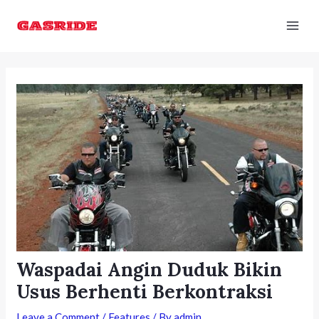
Skip
Post
Mai
to
navigation
Men
content
Waspadai Angin Duduk Bikin
Usus Berhenti Berkontraksi
Leave a Comment
/
Features
/ By
admin