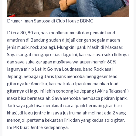
Drumer Iman Santosa di Club House BBMC
Di era 80, 90 an, para penikmat musik dan pemain band
amatiran di Bandung sudah dijejali dengan segala macam
jenis musik, rock apalagi. Mungkin Ipank Masih di Makasar.
Saya sangat mengapresiasi lagu ini, karena saya suka liriknya
dan saya suka garapan musiknya walaupun hampir 60%
lagunya mirip Let It Go nya Loudness, band Rock asal
Jepang! Sebagai gitaris Ipank mencoba menggeser lead
gitarnya ke Amerika, karena kalau Ipank memainkan lead
gitarnya di lagu ini lebih condong ke Jepang ( Akira Takasahi )
maka bisa bermasalah. Saya mencoba membaca pikiran Ipank.
Jadi saya gak bisa menikmati cara Ipank bermain gitar (ciri
khas), di lagu jentre ini saya justru malah melihat ada 2 yang
menonjol, pertama kekuatan lirik dan yang kedua solo gitar.
Ini PR buat Jentre kedepannya.