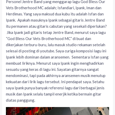
Personel Jentre Band yang menggarap lagu God Bless Our
Vets Brotherhood MC adalah; Isfandiari, Ipank, Iman dan
Herdimas. Yang saya maksud dua kubu itu adalah Isfan dan
Ipank. Apakah masuknya Ipank sebagai gitaris Jentre Band
itu permanen atau gitaris cabutan yang sesekali diperlukan?
Jika Ipank jadi gitaris tetap Jentre Band, menurut saya lagu
“God Bless Our Vets Brotherhood MC” di buat dan
dikerjakan terburu-buru, lalu masuk studio rekaman setelah
selesai di posting di youtube. Saya curiga komposisi lagu ini
Ipank lebih dominan dalam aransemen. Sementara Isfan yang
membuat liriknya. Menurut saya Ipank ingin menghadirkan
sesuatu yang keras di lagu ini. Sayatan gitarnya sangat
mendominasi, tapi pada akhirnya aransemen musik menutup
kekuatan dari lirik lagu tersebut. Ini pendapat saya. Setahu
saya Ipank punya banyak referensi lagu dari berbagai jenis
musik dan Ipank selalu tampil enerjik ketika bermain gitar
diatas panggung.