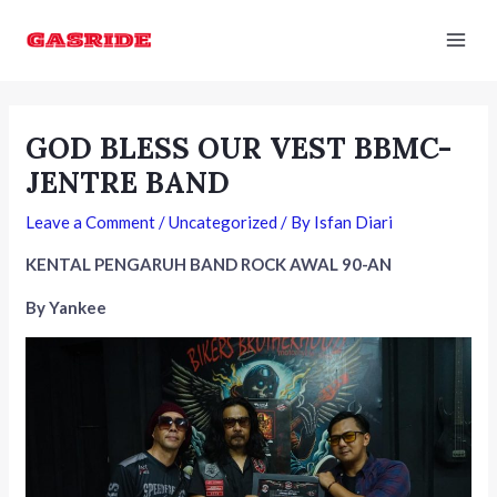
Skip
Post
Mai
to
navigation
Men
content
GOD BLESS OUR VEST BBMC-
JENTRE BAND
Leave a Comment
/
Uncategorized
/ By
Isfan Diari
KENTAL PENGARUH BAND ROCK AWAL 90-AN
By Yankee