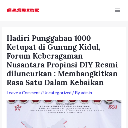
Skip
Post
Mai
to
navigation
Men
content
Hadiri Punggahan 1000
Ketupat di Gunung Kidul,
Forum Keberagaman
Nusantara Propinsi DIY Resmi
diluncurkan : Membangkitkan
Rasa Satu Dalam Kebaikan
Leave a Comment
/
Uncategorized
/ By
admin