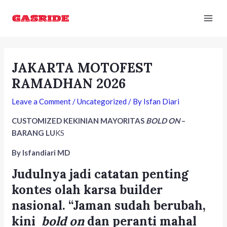
Skip
Post
Mai
to
navigation
Men
content
JAKARTA MOTOFEST
RAMADHAN 2026
Leave a Comment
/
Uncategorized
/ By
Isfan Diari
CUSTOMIZED KEKINIAN MAYORITAS
BOLD ON
–
BARANG LU
KS
By Isfandiari MD
Judulnya jadi catatan penting
kontes olah karsa builder
nasional. “Jaman sudah berubah,
kini
bold on
dan peranti mahal