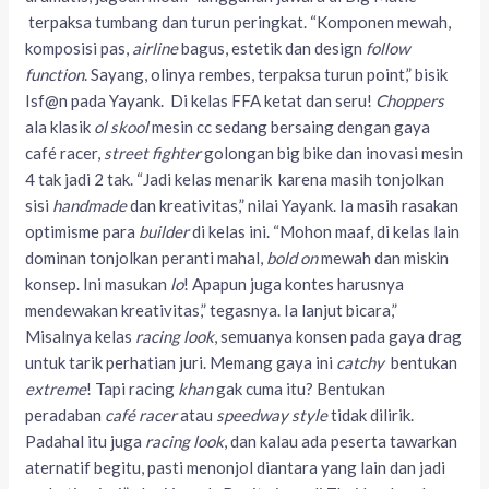
terpaksa tumbang dan turun peringkat. “Komponen mewah,
komposisi pas,
airline
bagus, estetik dan design
follow
function
. Sayang, olinya rembes, terpaksa turun point,” bisik
Isf@n pada Yayank. Di kelas FFA ketat dan seru!
Choppers
ala klasik
ol skool
mesin cc sedang bersaing dengan gaya
café racer,
street fighter
golongan big bike dan inovasi mesin
4 tak jadi 2 tak. “Jadi kelas menarik karena masih tonjolkan
sisi
handmade
dan kreativitas,” nilai Yayank. Ia masih rasakan
optimisme para
builder
di kelas ini. “Mohon maaf, di kelas lain
dominan tonjolkan peranti mahal,
bold on
mewah dan miskin
konsep. Ini masukan
lo
! Apapun juga kontes harusnya
mendewakan kreativitas,” tegasnya. Ia lanjut bicara,”
Misalnya kelas
racing look
, semuanya konsen pada gaya drag
untuk tarik perhatian juri. Memang gaya ini
catchy
bentukan
extreme
! Tapi racing
khan
gak cuma itu? Bentukan
peradaban
café racer
atau
speedway style
tidak dilirik.
Padahal itu juga
racing look
, dan kalau ada peserta tawarkan
aternatif begitu, pasti menonjol diantara yang lain dan jadi