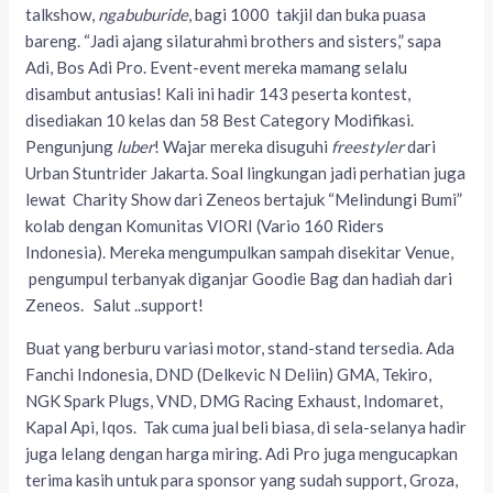
talkshow,
ngabuburide
, bagi 1000 takjil dan buka puasa
bareng. “Jadi ajang silaturahmi brothers and sisters,” sapa
Adi, Bos Adi Pro. Event-event mereka mamang selalu
disambut antusias! Kali ini hadir 143 peserta kontest,
disediakan 10 kelas dan 58 Best Category Modifikasi.
Pengunjung
luber
! Wajar mereka disuguhi
freestyler
dari
Urban Stuntrider Jakarta. Soal lingkungan jadi perhatian juga
lewat Charity Show dari Zeneos bertajuk “Melindungi Bumi”
kolab dengan Komunitas VIORI (Vario 160 Riders
Indonesia). Mereka mengumpulkan sampah disekitar Venue,
pengumpul terbanyak diganjar Goodie Bag dan hadiah dari
Zeneos. Salut ..support!
Buat yang berburu variasi motor, stand-stand tersedia. Ada
Fanchi Indonesia, DND (Delkevic N Deliin) GMA, Tekiro,
NGK Spark Plugs, VND, DMG Racing Exhaust, Indomaret,
Kapal Api, Iqos. Tak cuma jual beli biasa, di sela-selanya hadir
juga lelang dengan harga miring. Adi Pro juga mengucapkan
terima kasih untuk para sponsor yang sudah support, Groza,