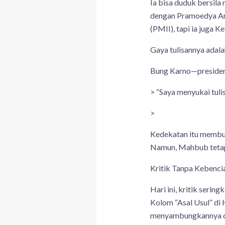
Ia bisa duduk bersila
dengan Pramoedya Ana
(PMII), tapi ia juga 
Gaya tulisannya adalah
Bung Karno—presiden 
> “Saya menyukai tuli
>
Kedekatan itu membuat
Namun, Mahbub tetap
Kritik Tanpa Kebenci
Hari ini, kritik serin
Kolom “Asal Usul” di 
menyambungkannya den