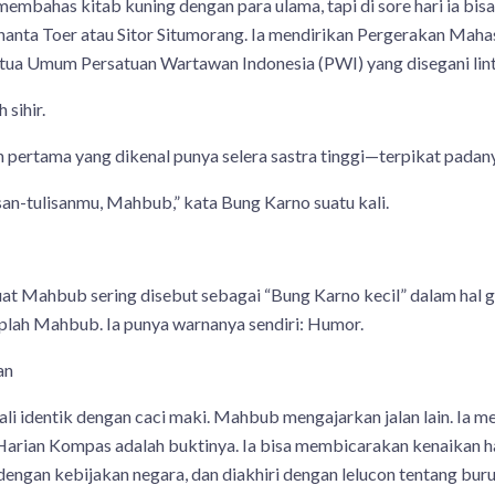
 membahas kitab kuning dengan para ulama, tapi di sore hari ia bis
nta Toer atau Sitor Situmorang. Ia mendirikan Pergerakan Mahas
Ketua Umum Persatuan Wartawan Indonesia (PWI) yang disegani lint
 sihir.
pertama yang dikenal punya selera sastra tinggi—terpikat padan
san-tulisanmu, Mahbub,” kata Bung Karno suatu kali.
 Mahbub sering disebut sebagai “Bung Karno kecil” dalam hal gay
lah Mahbub. Ia punya warnanya sendiri: Humor.
an
gkali identik dengan caci maki. Mahbub mengajarkan jalan lain. Ia me
Harian Kompas adalah buktinya. Ia bisa membicarakan kenaikan ha
gan kebijakan negara, dan diakhiri dengan lelucon tentang buru