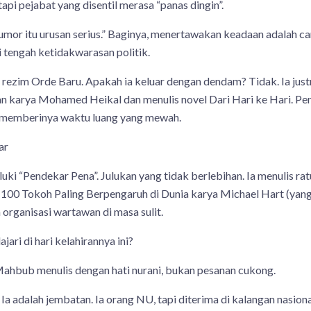
pi pejabat yang disentil merasa “panas dingin”.
umor itu urusan serius.” Baginya, menertawakan keadaan adalah ca
i tengah ketidakwarasan politik.
h rezim Orde Baru. Apakah ia keluar dengan dendam? Tidak. Ia ju
 karya Mohamed Heikal dan menulis novel Dari Hari ke Hari. Pe
ru memberinya waktu luang yang mewah.
ar
uki “Pendekar Pena”. Julukan yang tidak berlebihan. Ia menulis rat
00 Tokoh Paling Berpengaruh di Dunia karya Michael Hart (yang 
organisasi wartawan di masa sulit.
jari di hari kelahirannya ini?
 Mahbub menulis dengan hati nurani, bukan pesanan cukong.
a adalah jembatan. Ia orang NU, tapi diterima di kalangan nasional