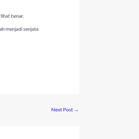
ihat benar.
h menjadi senjata
Next Post
→