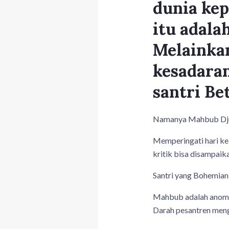
dunia kep
itu adala
Melainka
kesadaran
santri Bet
Namanya Mahbub Dju
Memperingati hari ke
kritik bisa disampai
Santri yang Bohemian
Mahbub adalah anomal
Darah pesantren menga