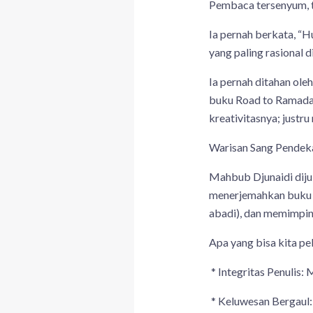
Pembaca tersenyum, ta
Ia pernah berkata, “H
yang paling rasional d
Ia pernah ditahan ole
buku Road to Ramadan
kreativitasnya; just
Warisan Sang Pendek
Mahbub Djunaidi dijul
menerjemahkan buku 1
abadi), dan memimpin 
Apa yang bisa kita pela
* Integritas Penulis:
* Keluwesan Bergaul: I