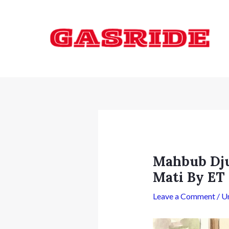
Skip
Post
to
navigation
content
Mahbub Dju
Mati By ET
Leave a Comment
/
U