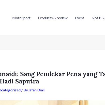
MotoSport
Products & review
Event
Not Bik
naidi: Sang Pendekar Pena yang T
 Hadi Saputra
ncategorized
/ By
Isfan Diari