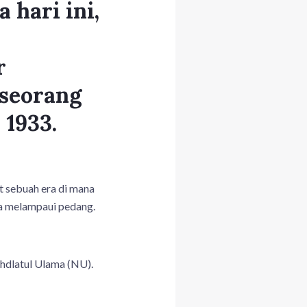
 hari ini,
r
 seorang
 1933.
t sebuah era di mana
ya melampaui pedang.
ahdlatul Ulama (NU).