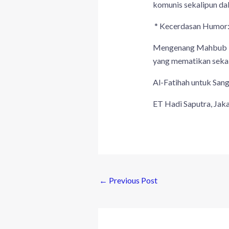
komunis sekalipun da
* Kecerdasan Humor: I
Mengenang Mahbub Dju
yang mematikan sekal
Al-Fatihah untuk San
ET Hadi Saputra, Jaka
←
Previous Post