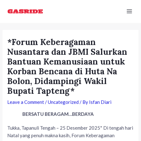
Skip
Post
Mai
to
navigation
Men
content
*Forum Keberagaman
Nusantara dan JBMI Salurkan
Bantuan Kemanusiaan untuk
Korban Bencana di Huta Na
Bolon, Didampingi Wakil
Bupati Tapteng*
Leave a Comment
/
Uncategorized
/ By
Isfan Diari
BERSATU BERAGAM…BERDAYA
Tukka, Tapanuli Tengah – 25 Desember 2025* Di tengah hari
Natal yang penuh makna kasih, Forum Keberagaman