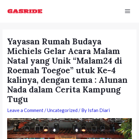
Skip
Post
Mai
to
navigation
Men
content
Yayasan Rumah Budaya
Michiels Gelar Acara Malam
Natal yang Unik “Malam24 di
Roemah Toegoe” utuk Ke-4
kalinya, dengan tema : Alunan
Nada dalam Cerita Kampung
Tugu
Leave a Comment
/
Uncategorized
/ By
Isfan Diari