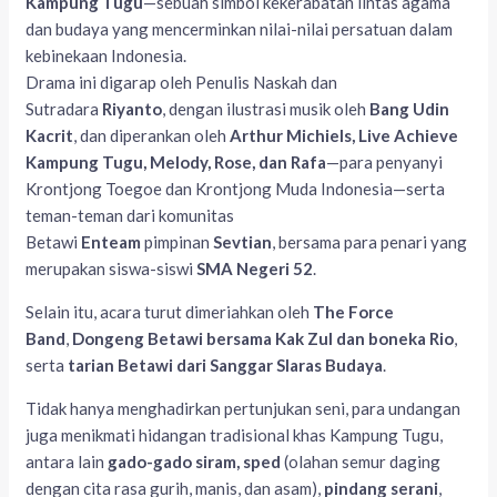
Kampung Tugu
—sebuah simbol kekerabatan lintas agama
dan budaya yang mencerminkan nilai-nilai persatuan dalam
kebinekaan Indonesia.
Drama ini digarap oleh Penulis Naskah dan
Sutradara
Riyanto
, dengan ilustrasi musik oleh
Bang Udin
Kacrit
, dan diperankan oleh
Arthur Michiels, Live Achieve
Kampung Tugu, Melody, Rose, dan Rafa
—para penyanyi
Krontjong Toegoe dan Krontjong Muda Indonesia—serta
teman-teman dari komunitas
Betawi
Enteam
pimpinan
Sevtian
, bersama para penari yang
merupakan siswa-siswi
SMA Negeri 52
.
Selain itu, acara turut dimeriahkan oleh
The Force
Band
,
Dongeng Betawi bersama Kak Zul dan boneka Rio
,
serta
tarian Betawi dari Sanggar Slaras Budaya
.
Tidak hanya menghadirkan pertunjukan seni, para undangan
juga menikmati hidangan tradisional khas Kampung Tugu,
antara lain
gado-gado siram, sped
(olahan semur daging
dengan cita rasa gurih, manis, dan asam),
pindang serani
,