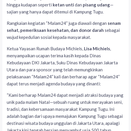
hingga kudapan seperti
ketan unti
dan
pisang udang
—
sajian yang hanya dapat ditemui di Kampung Tugu.
Rangkaian kegiatan “Malam24” juga diawali dengan
senam
sehat, pemeriksaan kesehatan, dan donor darah
sebagai
wujud kepedulian sosial kepada masyarakat.
Ketua Yayasan Rumah Budaya Michiels,
Lisa Michiels
,
menyampaikan ucapan terima kasih kepada Dinas
Kebudayaan DKI Jakarta, Suku Dinas Kebudayaan Jakarta
Utara dan para sponsor yang telah memungkinkan
pelaksanaan “Malam24” kali dan berharap agar “Malam24”
dapat terus menjadi agenda budaya yang dinanti:
“Kami berharap Malam24 dapat menjadi atraksi budaya yang
unik pada malam Natal—sebuah ruang untuk merayakan seni,
tradisi, dan kebersamaan masyarakat Kampung Tugu. Ini
adalah bagian dari upaya memajukan Kampung Tugu sebagai
destinasi wisata budaya unggulan di Jakarta Utara, apalagi
Jakarta kini tengah bersiap menyambut usia 500 tahun