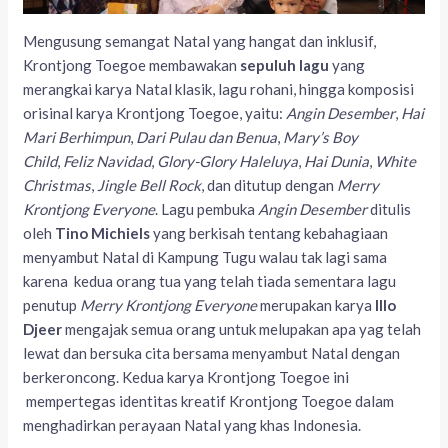
Mengusung semangat Natal yang hangat dan inklusif,
Krontjong Toegoe membawakan
sepuluh lagu
yang
merangkai karya Natal klasik, lagu rohani, hingga komposisi
orisinal karya Krontjong Toegoe, yaitu:
Angin Desember
,
Hai
Mari Berhimpun
,
Dari Pulau dan Benua
,
Mary’s Boy
Child
,
Feliz Navidad
,
Glory-Glory Haleluya
,
Hai Dunia
,
White
Christmas
,
Jingle Bell Rock
, dan ditutup dengan
Merry
Krontjong Everyone
. Lagu pembuka
Angin Desember
ditulis
oleh
Tino Michiels
yang berkisah tentang kebahagiaan
menyambut Natal di Kampung Tugu walau tak lagi sama
karena kedua orang tua yang telah tiada sementara lagu
penutup
Merry Krontjong Everyone
merupakan karya
Illo
Djeer
mengajak semua orang untuk melupakan apa yag telah
lewat dan bersuka cita bersama menyambut Natal dengan
berkeroncong. Kedua karya Krontjong Toegoe ini
mempertegas identitas kreatif Krontjong Toegoe dalam
menghadirkan perayaan Natal yang khas Indonesia.