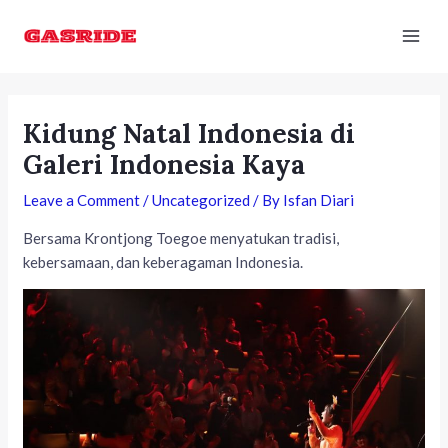
Skip
Post
Mai
to
navigation
Men
content
Kidung Natal Indonesia di
Galeri Indonesia Kaya
Leave a Comment
/
Uncategorized
/ By
Isfan Diari
Bersama Krontjong Toegoe menyatukan tradisi,
kebersamaan, dan keberagaman Indonesia.