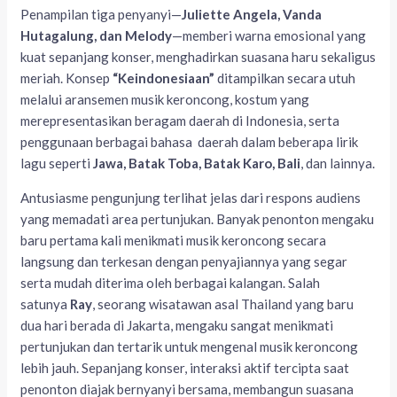
Penampilan tiga penyanyi—
Juliette Angela, Vanda
Hutagalung, dan Melody
—memberi warna emosional yang
kuat sepanjang konser, menghadirkan suasana haru sekaligus
meriah. Konsep
“Keindonesiaan”
ditampilkan secara utuh
melalui aransemen musik keroncong, kostum yang
merepresentasikan beragam daerah di Indonesia, serta
penggunaan berbagai bahasa daerah dalam beberapa lirik
lagu seperti
Jawa, Batak Toba, Batak Karo, Bali
, dan lainnya.
Antusiasme pengunjung terlihat jelas dari respons audiens
yang memadati area pertunjukan. Banyak penonton mengaku
baru pertama kali menikmati musik keroncong secara
langsung dan terkesan dengan penyajiannya yang segar
serta mudah diterima oleh berbagai kalangan. Salah
satunya
Ray
, seorang wisatawan asal Thailand yang baru
dua hari berada di Jakarta, mengaku sangat menikmati
pertunjukan dan tertarik untuk mengenal musik keroncong
lebih jauh. Sepanjang konser, interaksi aktif tercipta saat
penonton diajak bernyanyi bersama, membangun suasana