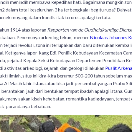
ih menindih membawa kepedihan hati. Bagaimana mungkin zon
 dalam total keseluruhan 3 ha terbengkalai begitu rupa? Dahyat!
enek moyang dalam kondisi tak terurus apalagi tertata.
hun 1914 atas laporan
Rapporten van de Oudheidkundige Diens
akalaan. Penemunya arkeolog tekun, meener
Nicolaas Johannes 
n terjadi revolusi, zona ini terlupakan dan baru ditemukan kembali
kal. Ketiganya lapor kang Edi, Penilik Kebudayaan Kecamatan Cam
nda, pejabat Kepala Seksi Kebudayaan Departemen Pendidikan 
adi aktivitas arkeologi, sejarah, dan geologi dilakukan
Puslit Arken
bukti ilmiah, situs ini kira-kira berumur 500-200 tahun sebelum ma
a Al Masih lahir. Istana atau bisa jadi persembahyangan Prabu Sil
a, berantakan, jauh dari bentukan tempat ibadah apalagi istana. G
ak, menyisakan kisah kehebatan, romantika kadigdayaan, tempat c
rak-porandanya bebatuan.