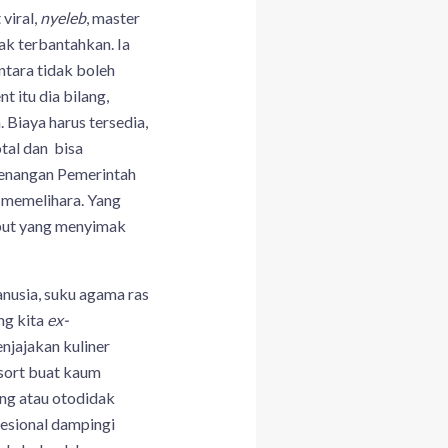
viral,
nyeleb
, master
ak terbantahkan. Ia
tara tidak boleh
 itu dia bilang,
Biaya harus tersedia,
tal dan bisa
wenangan Pemerintah
 memelihara. Yang
put yang menyimak
nusia, suku agama ras
g kita
ex-
njajakan kuliner
esort buat kaum
ing atau otodidak
fesional dampingi