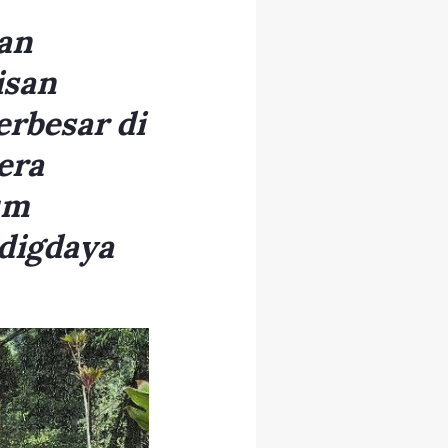
an
isan
rbesar di
era
um
 digdaya