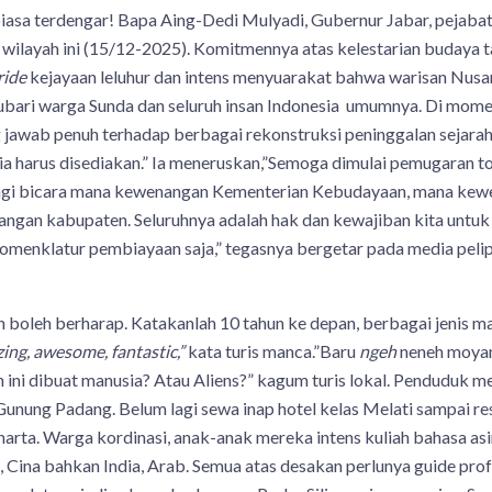
biasa terdengar! Bapa Aing-Dedi Mulyadi, Gubernur Jabar, pejabat 
ilayah ini (15/12-2025). Komitmennya atas kelestarian budaya t
ride
kejayaan leluhur dan intens menyuarakat bahwa warisan Nusan
bari warga Sunda dan seluruh insan Indonesia umumnya. Di moment
awab penuh terhadap berbagai rekonstruksi peninggalan sejarah. 
ia harus disediakan.” Ia meneruskan,”Semoga dimulai pemugaran to
 lagi bicara mana kewenangan Kementerian Kebudayaan, mana ke
angan kabupaten. Seluruhnya adalah hak dan kewajiban kita untuk
enklatur pembiayaan saja,” tegasnya bergetar pada media peli
oleh berharap. Katakanlah 10 tahun ke depan, berbagai jenis ma
ing, awesome, fantastic,”
kata turis manca.”Baru
ngeh
neneh moyan
 ini dibuat manusia? Atau Aliens?” kagum turis lokal. Penduduk me
 Gunung Padang. Belum lagi sewa inap hotel kelas Melati sampai r
arta. Warga kordinasi, anak-anak mereka intens kuliah bahasa as
 Cina bahkan India, Arab. Semua atas desakan perlunya guide pro