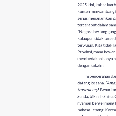
2025 kini, kabar luar
konten menyambangi w
serius menanamkan
p
tercerabut dalam sanu
”Negara bertanggung j
kalaupun tidak tersed
terwujud. Kita tidak
Provinsi, mana kewen
membedakan hanya nom
dengan takzim.
Ini pencerahan dan b
datang ke sana.
“Amaz
traordinary
! Benarkan
Sunda, bikin T-Shirts
nyaman bergelimang h
bahasa Jepang, Korea,