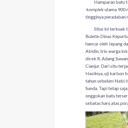
Hamparan batu tind
komplek utama 900 m2
tingginya peradaban n
Situs ini terkuak ta
Buletin Dinas Kepurb
hancur oleh Jepang da
Abidin, trio warga lo
dicek R. Adang Suwa
Cianjur. Dari situ terj
Hasilnya, uji karbon 
tahun sebelum Nabi Is
Sunda. Tapi tetap saj
onggokan batu terser
sebatas haru atas po