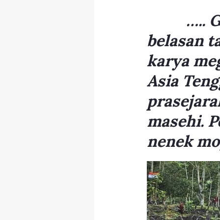
….. Gun
belasan t
karya meg
Asia Teng
prasejara
masehi. P
nenek mo