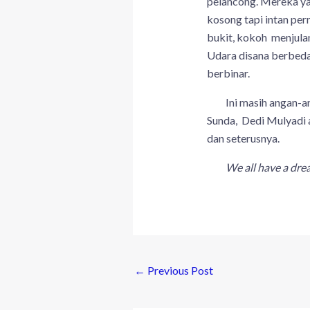
pelancong. Mereka ya
kosong tapi intan per
bukit, kokoh menjula
Udara disana berbeda 
berbinar.
Ini masih angan-anga
Sunda, Dedi Mulyadi 
dan seterusnya.
We all have a dr
←
Previous Post