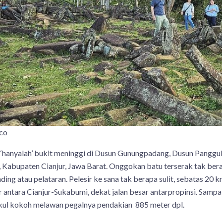
co
 ‘hanyalah’ bukit meninggi di Dusun Gunungpadang, Dusun Panggu
abupaten Cianjur, Jawa Barat. Onggokan batu terserak tak beratu
nding atau pelataran. Pelesir ke sana tak berapa sulit, sebatas 20
antara Cianjur-Sukabumi, dekat jalan besar antarpropinsi. Sampai
gkul kokoh melawan pegalnya pendakian 885 meter dpl.