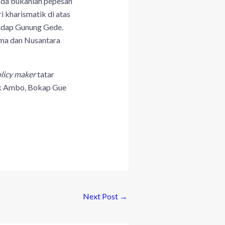
nda bukanlah pepesan
ri kharismatik di atas
hadap Gunung Gede.
ema dan Nusantara
licy maker
tatar
ak Ambo, Bokap Gue
Next Post
→