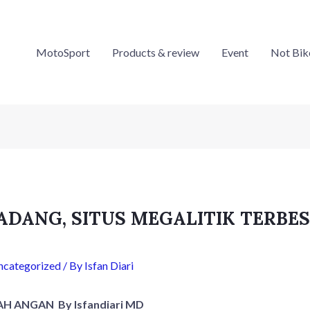
MotoSport
Products & review
Event
Not Bik
DANG, SITUS MEGALITIK TERBES
A
ncategorized
/ By
Isfan Diari
H ANGAN By Isfandiari MD