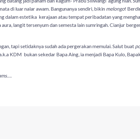
ng datang jadi paham dan kagum- Prabu Siliwangi agung nian. Su
mata di luar nalar awam. Bangunanya sendiri, bikin
melongo
! Berdi
ng dalam estetika kerajaan atau tempat peribadatan yang meng
aura, langit tersenyum dan semesta lain sumringah. Cianjur berg
n, tapi setidaknya sudah ada pergerakan memulai. Salut buat
po
a.k.a KDM bukan sekedar Bapa Aing, ia menjadi Bapa Kulo, Bap
eams
….