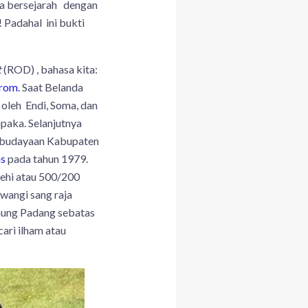
a bersejarah dengan
 Padahal ini bukti
t
(ROD) , bahasa kita:
Krom
. Saat Belanda
 oleh Endi, Soma, dan
paka. Selanjutnya
Kebudayaan Kabupaten
as
pada tahun 1979.
sehi atau 500/200
iwangi sang raja
unung Padang sebatas
ari ilham atau