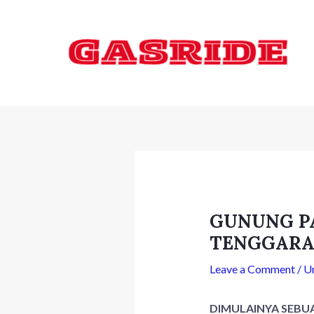
Skip
Post
to
navigation
content
GUNUNG PA
TENGGAR
Leave a Comment
/
U
DIMULAINYA SEBUA